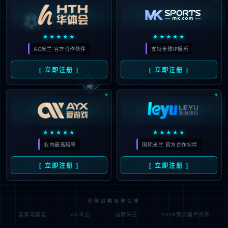
⚽
★★★★★
★★★★★
AC米兰 官方合作伙伴
支持全球IP娱乐
🃏
[ 立即注册 ]
[ 立即注册 ]
★★★★★
★★★★★
业内最高赔率
国际米兰 官方合作伙伴
[ 立即注册 ]
[ 立即注册 ]
全球战略合作伙伴
皇家马德里
AC米兰
国际米兰
2026美加墨世界杯