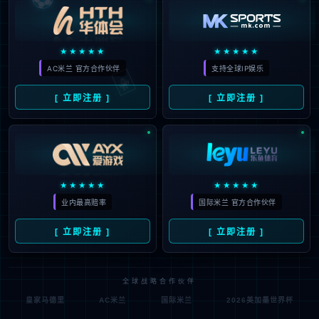
★★★★★
★★★★★
🃏
AC米兰 官方合作伙伴
支持全球IP娱乐
[ 立即注册 ]
[ 立即注册 ]
★★★★★
★★★★★
业内最高赔率
国际米兰 官方合作伙伴
[ 立即注册 ]
[ 立即注册 ]
全球战略合作伙伴
皇家马德里
AC米兰
国际米兰
2026美加墨世界杯